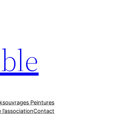
ble
ks
ouvrages Peintures
 l’association
Contact