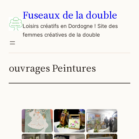
Aller
Fuseaux de la double
au
contenu
Loisirs créatifs en Dordogne ! Site des
femmes créatives de la double
ouvrages Peintures