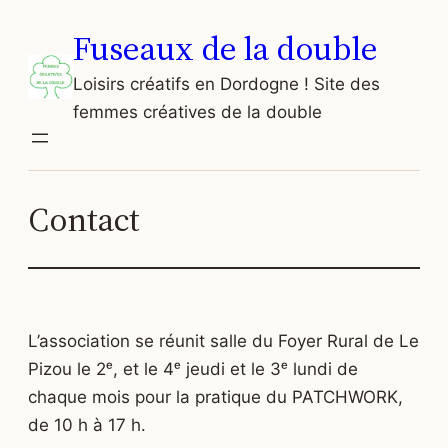
Aller
Fuseaux de la double
au
contenu
Loisirs créatifs en Dordogne ! Site des
femmes créatives de la double
Contact
L’association se réunit salle du Foyer Rural de Le
Pizou le 2ᵉ, et le 4ᵉ jeudi et le 3ᵉ lundi de
chaque mois pour la pratique du PATCHWORK,
de 10 h à 17 h.