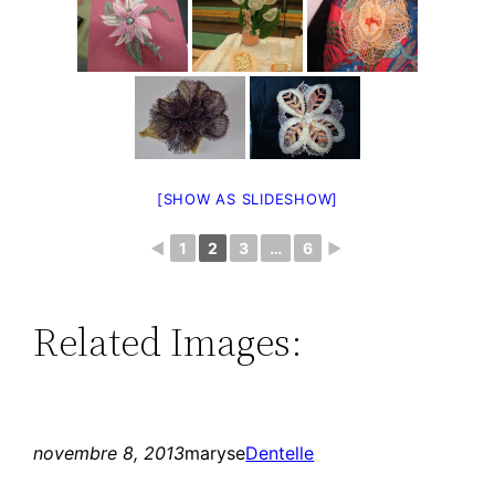
[SHOW AS SLIDESHOW]
◄
1
2
3
…
6
►
Related Images:
novembre 8, 2013
maryse
Dentelle